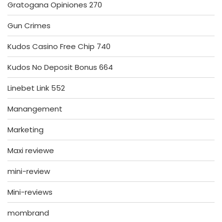
Gratogana Opiniones 270
Gun Crimes
Kudos Casino Free Chip 740
Kudos No Deposit Bonus 664
Linebet Link 552
Manangement
Marketing
Maxi reviewe
mini-review
Mini-reviews
mombrand