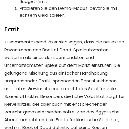
Budget-Limit.
Probieren Sie den Demo-Modus, bevor Sie mit
echtem Geld spielen.
Fazit
Zusammenfassend lässt sich sagen, dass die neuesten
Rezensionen den Book of Dead-Spielautomaten
weiterhin als eines der spannendsten und
unterhaltsamsten Spiele auf dem Markt einstufen. Die
gelungene Mischung aus einfacher Handhabung,
ansprechender Grafik, spannenden Bonusfunktionen
und guten Gewinnchancen macht das Spiel für viele
Spieler attraktiv. Besonders die hohe Volatilität sorgt für
Nervenkitzel, der aber auch mit entsprechender
Vorsicht genossen werden sollte. Wer das ägyptische
Abenteuer liebt und ein Faible für klassische Slots hat,
wird mit Book of Dead definitiv auf seine Kosten