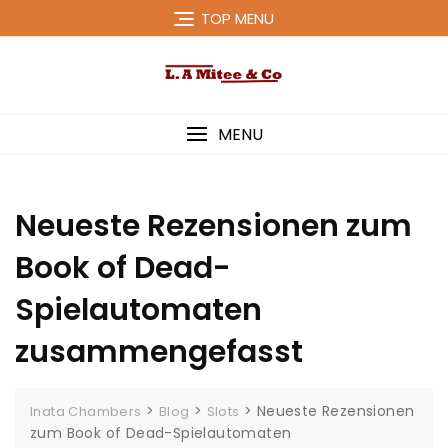
Skip
TOP MENU
to
content
MENU
Neueste Rezensionen zum
Book of Dead-
Spielautomaten
zusammengefasst
>
>
>
Neueste Rezensionen
Inata Chambers
Blog
Slots
zum Book of Dead-Spielautomaten