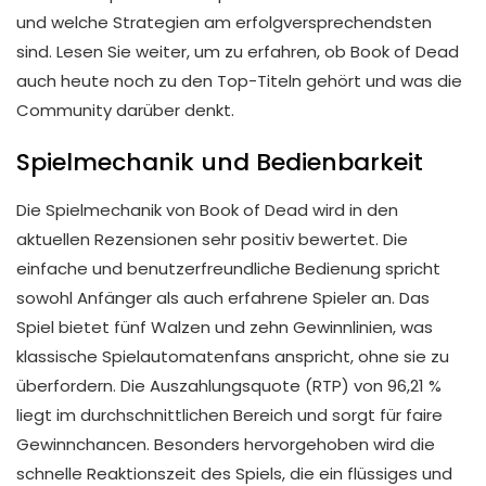
und welche Strategien am erfolgversprechendsten
sind. Lesen Sie weiter, um zu erfahren, ob Book of Dead
auch heute noch zu den Top-Titeln gehört und was die
Community darüber denkt.
Spielmechanik und Bedienbarkeit
Die Spielmechanik von Book of Dead wird in den
aktuellen Rezensionen sehr positiv bewertet. Die
einfache und benutzerfreundliche Bedienung spricht
sowohl Anfänger als auch erfahrene Spieler an. Das
Spiel bietet fünf Walzen und zehn Gewinnlinien, was
klassische Spielautomatenfans anspricht, ohne sie zu
überfordern. Die Auszahlungsquote (RTP) von 96,21 %
liegt im durchschnittlichen Bereich und sorgt für faire
Gewinnchancen. Besonders hervorgehoben wird die
schnelle Reaktionszeit des Spiels, die ein flüssiges und