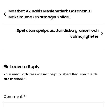
Post
Mostbet AZ Bahis Məsləhətləri: Qazancınızı
Maksimuma Çıxarmağın Yolları
navigation
Spel utan spelpaus: Juridiska gränser och
valmöjligheter
Leave a Reply
Your email address will not be published.
Required fields
are marked
*
Comment
*