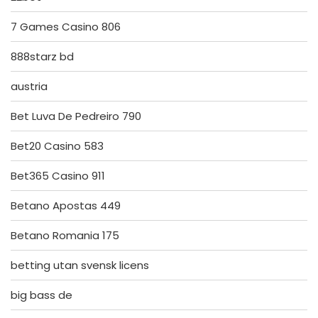
7 Games Casino 806
888starz bd
austria
Bet Luva De Pedreiro 790
Bet20 Casino 583
Bet365 Casino 911
Betano Apostas 449
Betano Romania 175
betting utan svensk licens
big bass de