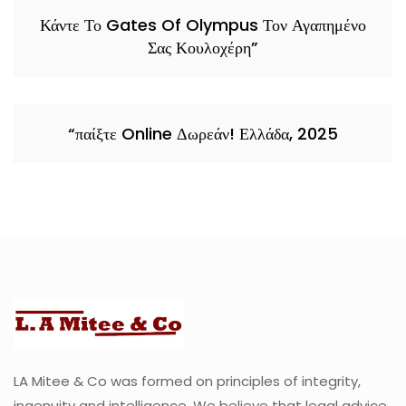
Κάντε Το Gates Of Olympus Τον Αγαπημένο
Σας Κουλοχέρη”
“παίξτε Online Δωρεάν! Ελλάδα, 2025
LA Mitee & Co was formed on principles of integrity,
ingenuity and intelligence. We believe that legal advice