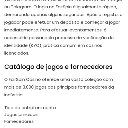
ou Telegram. O login no FairSpin é igualmente rápido,
demorando apenas alguns segundos. Após o registo, o
jogador pode efetuar um depósito e começar a jogar
imediatamente. Para efetuar levantamentos, é
necessário passar pelo processo de verificação de
identidade (KYC), prática comum em casinos
licenciados.
Catálogo de jogos e fornecedores
O FairSpin Casino oferece uma vasta coleção com
mais de 3.000 jogos dos principais fornecedores da
indústria:
Tipo de entretenimento
Jogos principais
Fornecedores