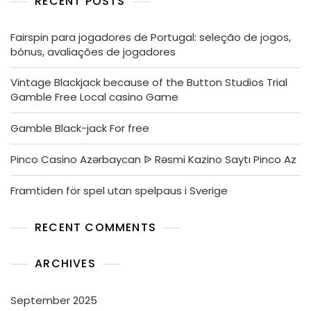
RECENT POSTS
Fairspin para jogadores de Portugal: seleção de jogos,
bónus, avaliações de jogadores
Vintage Blackjack because of the Button Studios Trial
Gamble Free Local casino Game
Gamble Black-jack For free
Pinco Casino Azərbaycan ᐉ Rəsmi Kazino Saytı Pinco Az
Framtiden för spel utan spelpaus i Sverige
RECENT COMMENTS
ARCHIVES
September 2025