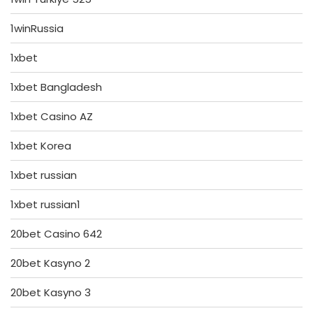
1winRussia
1xbet
1xbet Bangladesh
1xbet Casino AZ
1xbet Korea
1xbet russian
1xbet russian1
20bet Casino 642
20bet Kasyno 2
20bet Kasyno 3