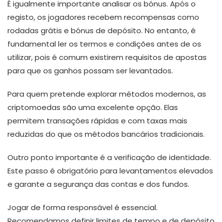
É igualmente importante analisar os bónus. Após o
registo, os jogadores recebem recompensas como
rodadas grátis e bónus de depósito. No entanto, é
fundamental ler os termos e condições antes de os
utilizar, pois é comum existirem requisitos de apostas
para que os ganhos possam ser levantados.
Para quem pretende explorar métodos modernos, as
criptomoedas são uma excelente opção. Elas
permitem transações rápidas e com taxas mais
reduzidas do que os métodos bancários tradicionais.
Outro ponto importante é a verificação de identidade.
Este passo é obrigatório para levantamentos elevados
e garante a segurança das contas e dos fundos.
Jogar de forma responsável é essencial.
Recomendamos definir limites de tempo e de depósito