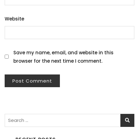
Website
Save my name, email, and website in this
browser for the next time I comment.
Search
for: