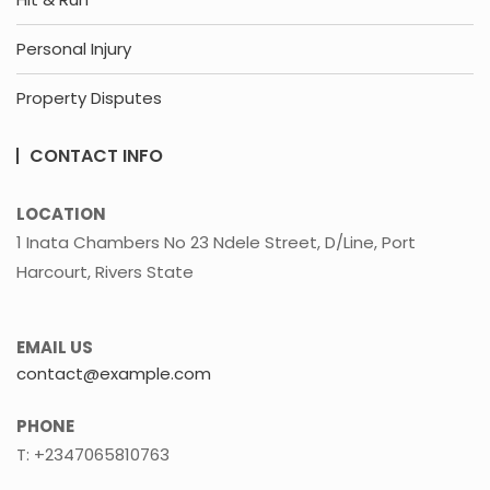
Personal Injury
Property Disputes
CONTACT INFO
LOCATION
1 Inata Chambers No 23 Ndele Street, D/Line, Port
Harcourt, Rivers State
EMAIL US
contact@example.com
PHONE
T: +2347065810763