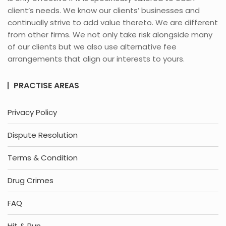
client’s needs. We know our clients’ businesses and
continually strive to add value thereto. We are different
from other firms. We not only take risk alongside many
of our clients but we also use alternative fee
arrangements that align our interests to yours.
PRACTISE AREAS
Privacy Policy
Dispute Resolution
Terms & Condition
Drug Crimes
FAQ
Hit & Run