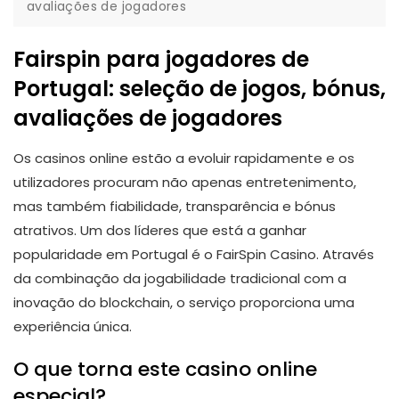
avaliações de jogadores
Fairspin para jogadores de
Portugal: seleção de jogos, bónus,
avaliações de jogadores
Os casinos online estão a evoluir rapidamente e os
utilizadores procuram não apenas entretenimento,
mas também fiabilidade, transparência e bónus
atrativos. Um dos líderes que está a ganhar
popularidade em Portugal é o FairSpin Casino. Através
da combinação da jogabilidade tradicional com a
inovação do blockchain, o serviço proporciona uma
experiência única.
O que torna este casino online
especial?