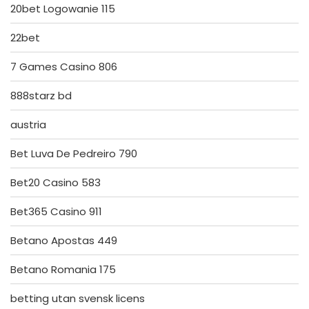
20bet Logowanie 115
22bet
7 Games Casino 806
888starz bd
austria
Bet Luva De Pedreiro 790
Bet20 Casino 583
Bet365 Casino 911
Betano Apostas 449
Betano Romania 175
betting utan svensk licens