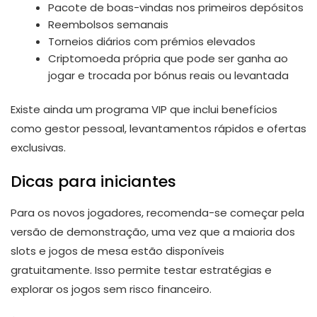
Pacote de boas-vindas nos primeiros depósitos
Reembolsos semanais
Torneios diários com prémios elevados
Criptomoeda própria que pode ser ganha ao
jogar e trocada por bónus reais ou levantada
Existe ainda um programa VIP que inclui benefícios
como gestor pessoal, levantamentos rápidos e ofertas
exclusivas.
Dicas para iniciantes
Para os novos jogadores, recomenda-se começar pela
versão de demonstração, uma vez que a maioria dos
slots e jogos de mesa estão disponíveis
gratuitamente. Isso permite testar estratégias e
explorar os jogos sem risco financeiro.