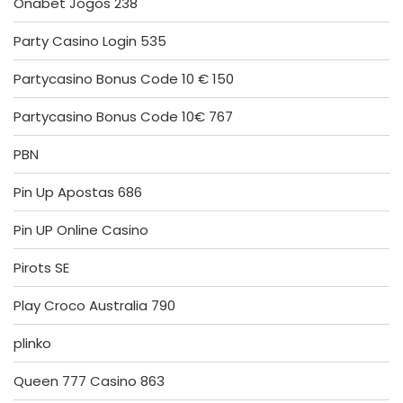
Onabet Jogos 238
Party Casino Login 535
Partycasino Bonus Code 10 € 150
Partycasino Bonus Code 10€ 767
PBN
Pin Up Apostas 686
Pin UP Online Casino
Pirots SE
Play Croco Australia 790
plinko
Queen 777 Casino 863