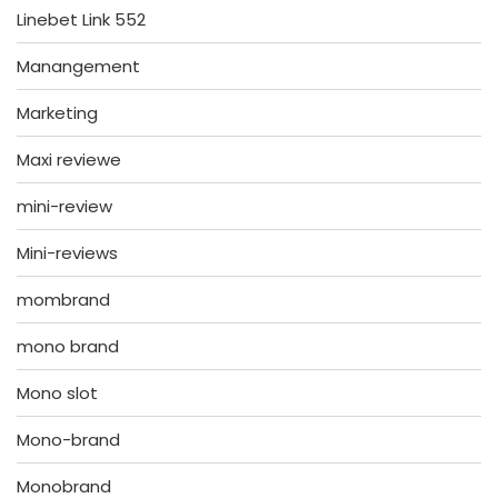
Linebet Link 552
Manangement
Marketing
Maxi reviewe
mini-review
Mini-reviews
mombrand
mono brand
Mono slot
Mono-brand
Monobrand