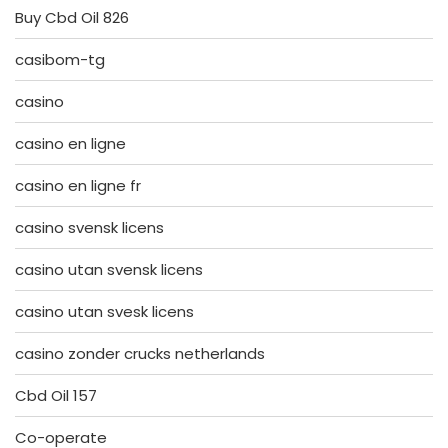
Buy Cbd Oil 826
casibom-tg
casino
casino en ligne
casino en ligne fr
casino svensk licens
casino utan svensk licens
casino utan svesk licens
casino zonder crucks netherlands
Cbd Oil 157
Co-operate