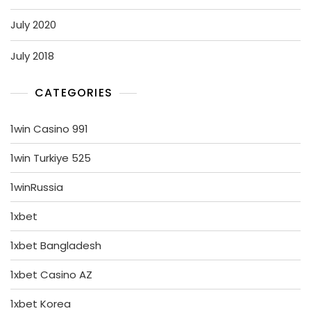
July 2020
July 2018
CATEGORIES
1win Casino 991
1win Turkiye 525
1winRussia
1xbet
1xbet Bangladesh
1xbet Casino AZ
1xbet Korea