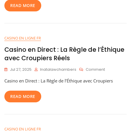
READ MORE
CASINO EN LIGNE FR
Casino en Direct : La Règle de l’Éthique
avec Croupiers Réels
On
Jul 27, 2025
Inatalawchambers
Comment
Casino
Casino en Direct : La Règle de l’Éthique avec Croupiers
En
Direct
:
READ MORE
La
Règle
De
L’Éthique
Avec
Croupiers
CASINO EN LIGNE FR