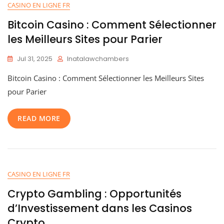
CASINO EN LIGNE FR
Bitcoin Casino : Comment Sélectionner
les Meilleurs Sites pour Parier
Jul 31, 2025
Inatalawchambers
Bitcoin Casino : Comment Sélectionner les Meilleurs Sites
pour Parier
READ MORE
CASINO EN LIGNE FR
Crypto Gambling : Opportunités
d’Investissement dans les Casinos
Crypto