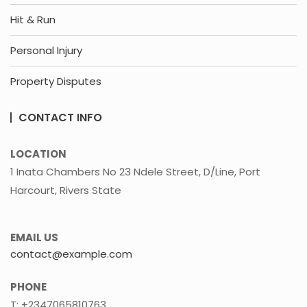
Hit & Run
Personal Injury
Property Disputes
CONTACT INFO
LOCATION
1 Inata Chambers No 23 Ndele Street, D/Line, Port
Harcourt, Rivers State
EMAIL US
contact@example.com
PHONE
T: +2347065810763