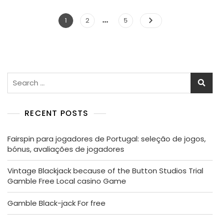
…
Posts
Page
Page
Page
1
2
5
pagination
Search
for:
RECENT POSTS
Fairspin para jogadores de Portugal: seleção de jogos,
bónus, avaliações de jogadores
Vintage Blackjack because of the Button Studios Trial
Gamble Free Local casino Game
Gamble Black-jack For free