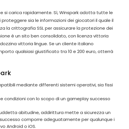
e e si carica rapidamente. Sì, Winspark adotta tutte le
proteggere sia le informazioni dei giocatori il quale il
zza la crittografia SSL per assicurare la protezione dei
ione è un sito ben consolidato, con licenza vittoria
ozzina vittoria lingue. Se un cliente italiano
porto qualsiasi giustificato tra 10 e 200 euro, otterrà
park
ibili mediante differenti sistemi operativi, sia fissi
time condizioni con lo scopo di un gameplay successo
suddetta abitudine, addirittura mette a sicurezza un
o successo comporre adeguatamente per qualunque i
ivo Android o iOS.