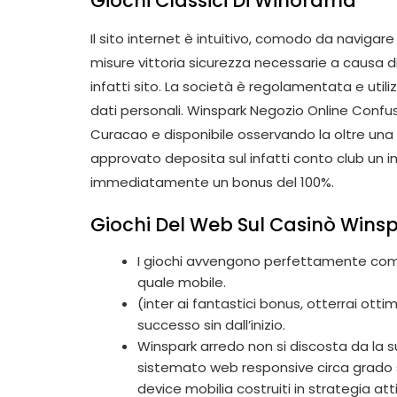
Giochi Classici Di Winorama
Il sito internet è intuitivo, comodo da navigar
misure vittoria sicurezza necessarie a causa di 
infatti sito. La società è regolamentata e utili
dati personali. Winspark Negozio Online Confus
Curacao e disponibile osservando la oltre una d
approvato deposita sul infatti conto club un im
immediatamente un bonus del 100%.
Giochi Del Web Sul Casinò Wins
I giochi avvengono perfettamente compat
quale mobile.
(inter ai fantastici bonus, otterrai ot
successo sin dall’inizio.
Winspark arredo non si discosta da la 
sistemato web responsive circa grad
device mobilia costruiti in strategia att