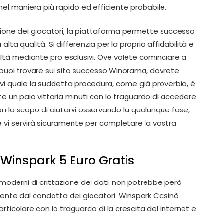
nel maniera più rapido ed efficiente probabile.
azione dei giocatori, la piattaforma permette successo
alta qualità. Si differenzia per la propria affidabilità e
ltà mediante pro esclusivi. Ove volete cominciare a
puoi trovare sul sito successo Winorama, dovrete
rvi quale la suddetta procedura, come già proverbio, è
te un paio vittoria minuti con lo traguardo di accedere
n lo scopo di aiutarvi osservando la qualunque fase,
le vi servirà sicuramente per completare la vostra
Winspark 5 Euro Gratis
moderni di crittazione dei dati, non potrebbe però
ente dal condotta dei giocatori. Winspark Casinò
rticolare con lo traguardo di la crescita del internet e