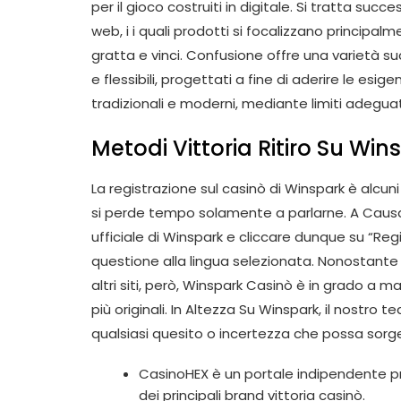
per il gioco costruiti in digitale. Si tratta su
web, i i quali prodotti si focalizzano principa
gratta e vinci. Confusione offre una varietà
e flessibili, progettati a fine di aderire le es
tradizionali e moderni, mediante limiti adegua
Metodi Vittoria Ritiro Su Win
La registrazione sul casinò di Winspark è alcun
si perde tempo solamente a parlarne. A Causa D
ufficiale di Winspark e cliccare dunque su “Reg
questione alla lingua selezionata. Nonostante
altri siti, però, Winspark Casinò è in grado a 
più originali. In Altezza Su Winspark, il nostr
qualsiasi quesito o incertezza che possa sorg
CasinoHEX è un portale indipendente pr
dei principali brand vittoria casinò.