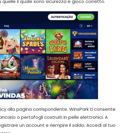
uelle il quale sono sicurezza e gioco corretto.
olicy alla pagina corrispondente. WinsPark ti consente
cario o pertafogli costruiti in pelle elettronici. A
strare un account e riempire il saldo. Accedi al tuo