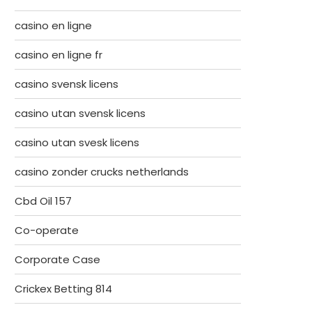
casino en ligne
casino en ligne fr
casino svensk licens
casino utan svensk licens
casino utan svesk licens
casino zonder crucks netherlands
Cbd Oil 157
Co-operate
Corporate Case
Crickex Betting 814