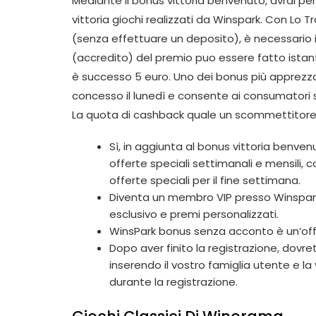
Mediante il bonus vittoria benvenuto, avrai per
vittoria giochi realizzati da Winspark. Con L
(senza effettuare un deposito), è necessario is
(accredito) del premio puo essere fatto ista
è successo 5 euro. Uno dei bonus più apprezzat
concesso il lunedì e consente ai consumatori s
La quota di cashback quale un scommettitore ri
Sì, in aggiunta al bonus vittoria benve
offerte speciali settimanali e mensili
offerte speciali per il fine settimana.
Diventa un membro VIP presso Winspark
esclusivo e premi personalizzati.
WinsPark bonus senza acconto è un’offer
Dopo aver finito la registrazione, dovr
inserendo il vostro famiglia utente e l
durante la registrazione.