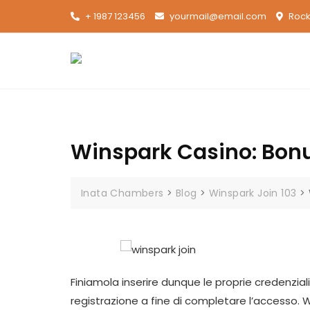
Skip
+ 1987 123456
yourmail@email.com
Rock 
to
content
Winspark Casino: Bonus,
Inata Chambers
>
Blog
>
Winspark Join 103
>
Finiamola inserire dunque le proprie credenzia
registrazione a fine di completare l’accesso. W