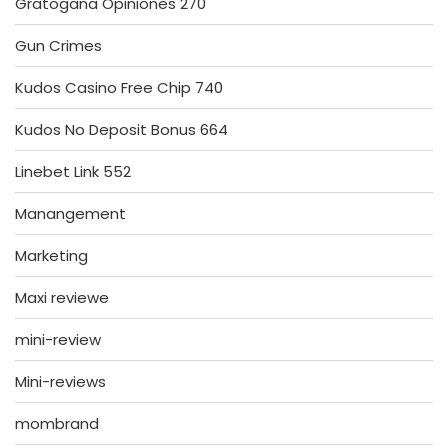
Gratogana Opiniones 270
Gun Crimes
Kudos Casino Free Chip 740
Kudos No Deposit Bonus 664
Linebet Link 552
Manangement
Marketing
Maxi reviewe
mini-review
Mini-reviews
mombrand