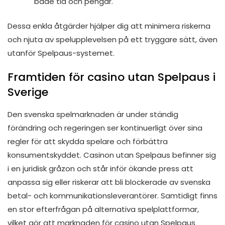
både tid och pengar.
Dessa enkla åtgärder hjälper dig att minimera riskerna
och njuta av spelupplevelsen på ett tryggare sätt, även
utanför Spelpaus-systemet.
Framtiden för casino utan Spelpaus i
Sverige
Den svenska spelmarknaden är under ständig
förändring och regeringen ser kontinuerligt över sina
regler för att skydda spelare och förbättra
konsumentskyddet. Casinon utan Spelpaus befinner sig
i en juridisk gråzon och står inför ökande press att
anpassa sig eller riskerar att bli blockerade av svenska
betal- och kommunikationsleverantörer. Samtidigt finns
en stor efterfrågan på alternativa spelplattformar,
vilket gör att marknaden för casino utan Spelpaus