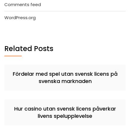
Comments feed
WordPress.org
Related Posts
Fördelar med spel utan svensk licens på
svenska marknaden
Hur casino utan svensk licens påverkar
livens spelupplevelse