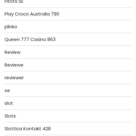
Pirots SE
Play Croco Australia 790
plinko
Queen 777 Casino 863
Review
Reviewe
reviewer
se
slot
Slots
Slottica Kontakt 428