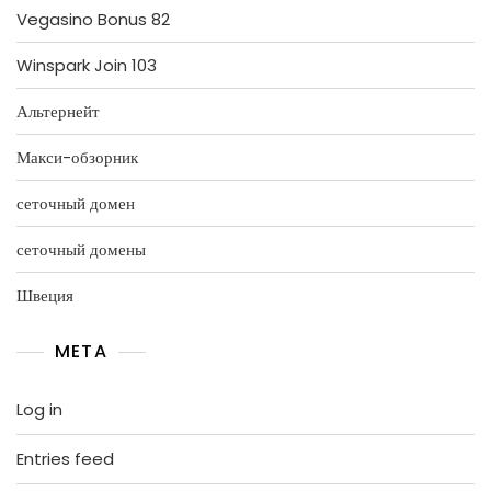
Vegasino Bonus 82
Winspark Join 103
Альтернейт
Макси-обзорник
сеточный домен
сеточный домены
Швеция
META
Log in
Entries feed