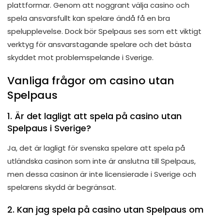
plattformar. Genom att noggrant välja casino och
spela ansvarsfullt kan spelare ändå få en bra
spelupplevelse. Dock bör Spelpaus ses som ett viktigt
verktyg för ansvarstagande spelare och det bästa
skyddet mot problemspelande i Sverige.
Vanliga frågor om casino utan
Spelpaus
1. Är det lagligt att spela på casino utan
Spelpaus i Sverige?
Ja, det är lagligt för svenska spelare att spela på
utländska casinon som inte är anslutna till Spelpaus,
men dessa casinon är inte licensierade i Sverige och
spelarens skydd är begränsat.
2. Kan jag spela på casino utan Spelpaus om