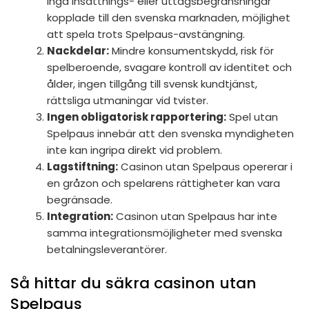
inga insättnings- eller uttagsbegränsningar
kopplade till den svenska marknaden, möjlighet
att spela trots Spelpaus-avstängning.
Nackdelar:
Mindre konsumentskydd, risk för
spelberoende, svagare kontroll av identitet och
ålder, ingen tillgång till svensk kundtjänst,
rättsliga utmaningar vid tvister.
Ingen obligatorisk rapportering:
Spel utan
Spelpaus innebär att den svenska myndigheten
inte kan ingripa direkt vid problem.
Lagstiftning:
Casinon utan Spelpaus opererar i
en gråzon och spelarens rättigheter kan vara
begränsade.
Integration:
Casinon utan Spelpaus har inte
samma integrationsmöjligheter med svenska
betalningsleverantörer.
Så hittar du säkra casinon utan
Spelpaus