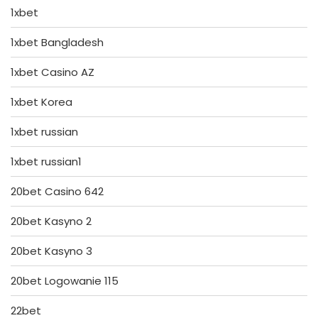
1xbet
1xbet Bangladesh
1xbet Casino AZ
1xbet Korea
1xbet russian
1xbet russian1
20bet Casino 642
20bet Kasyno 2
20bet Kasyno 3
20bet Logowanie 115
22bet