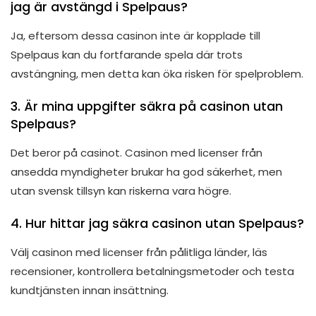
jag är avstängd i Spelpaus?
Ja, eftersom dessa casinon inte är kopplade till
Spelpaus kan du fortfarande spela där trots
avstängning, men detta kan öka risken för spelproblem.
3. Är mina uppgifter säkra på casinon utan
Spelpaus?
Det beror på casinot. Casinon med licenser från
ansedda myndigheter brukar ha god säkerhet, men
utan svensk tillsyn kan riskerna vara högre.
4. Hur hittar jag säkra casinon utan Spelpaus?
Välj casinon med licenser från pålitliga länder, läs
recensioner, kontrollera betalningsmetoder och testa
kundtjänsten innan insättning.