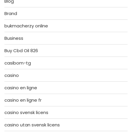
Blog
Brand
bukmacherzy online
Business
Buy Cbd Oil 826
casibom-tg
casino
casino en ligne
casino en ligne fr
casino svensk licens
casino utan svensk licens