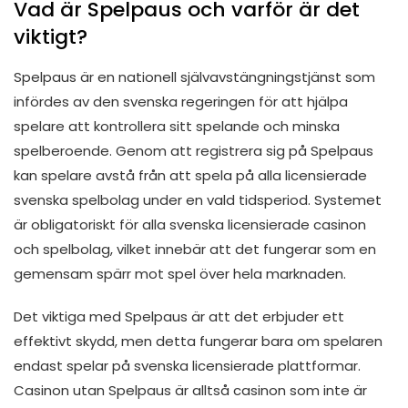
Vad är Spelpaus och varför är det
viktigt?
Spelpaus är en nationell självavstängningstjänst som
infördes av den svenska regeringen för att hjälpa
spelare att kontrollera sitt spelande och minska
spelberoende. Genom att registrera sig på Spelpaus
kan spelare avstå från att spela på alla licensierade
svenska spelbolag under en vald tidsperiod. Systemet
är obligatoriskt för alla svenska licensierade casinon
och spelbolag, vilket innebär att det fungerar som en
gemensam spärr mot spel över hela marknaden.
Det viktiga med Spelpaus är att det erbjuder ett
effektivt skydd, men detta fungerar bara om spelaren
endast spelar på svenska licensierade plattformar.
Casinon utan Spelpaus är alltså casinon som inte är