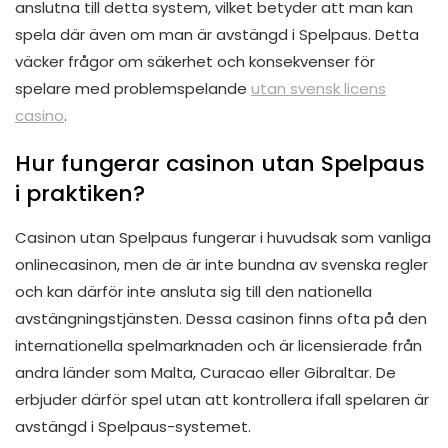
anslutna till detta system, vilket betyder att man kan
spela där även om man är avstängd i Spelpaus. Detta
väcker frågor om säkerhet och konsekvenser för
spelare med problemspelande
utan svensk licens
casino
.
Hur fungerar casinon utan Spelpaus
i praktiken?
Casinon utan Spelpaus fungerar i huvudsak som vanliga
onlinecasinon, men de är inte bundna av svenska regler
och kan därför inte ansluta sig till den nationella
avstängningstjänsten. Dessa casinon finns ofta på den
internationella spelmarknaden och är licensierade från
andra länder som Malta, Curacao eller Gibraltar. De
erbjuder därför spel utan att kontrollera ifall spelaren är
avstängd i Spelpaus-systemet.