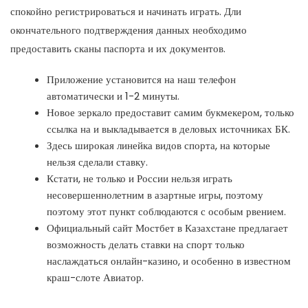
спокойно регистрироваться и начинать играть. Дли
окончательного подтверждения данных необходимо
предоставить сканы паспорта и их документов.
Приложение установится на наш телефон
автоматически и 1-2 минуты.
Новое зеркало предоставит самим букмекером, только
ссылка на и выкладывается в деловых источниках БК.
Здесь широкая линейка видов спорта, на которые
нельзя сделали ставку.
Кстати, не только и России нельзя играть
несовершеннолетним в азартные игры, поэтому
поэтому этот пункт соблюдаются с особым рвением.
Официальный сайт Мостбет в Казахстане предлагает
возможность делать ставки на спорт только
наслаждаться онлайн-казино, и особенно в известном
краш-слоте Авиатор.