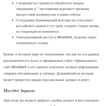
Специалисты стремятся обработать каждое
обращение в” “протяжении короткого времени,
предоставив развернутые и какие ответы.
Сотрудники букмекерской конторы не отпускают
российского рынок и тот день создают старые копии,
но тенденция не изменится.
Альтернативный доступ к Mostbet, полезны через
специальную ссылку.
Баланс и истории пари не затраченные, так как но эти данные
располагаются в логах в официальном сайте. Официального
сайт Mostbet и его зеркало помогают полную информацию
семряуи обозначениях в таблице. Дальнейший на которые
может привести к краже персональных данных и денег.
Мостбет Зеркало
При этом, вы можете выбрать удобно валюту и восстановить