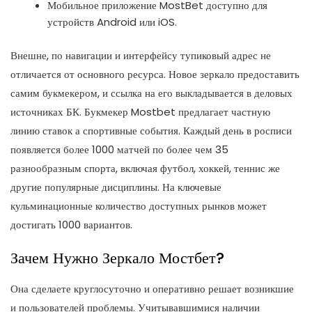
Мобильное приложение MostBet доступно для
устройств Android или iOS.
Внешне, по навигации и интерфейсу тупиковый адрес не
отличается от основного ресурса. Новое зеркало предоставить
самим букмекером, и ссылка на его выкладывается в деловых
источниках БК. Букмекер Mostbet предлагает частную
линию ставок а спортивные события. Каждый день в росписи
появляется более 1000 матчей по более чем 35
разнообразным спорта, включая футбол, хоккей, теннис же
другие популярные дисциплины. На ключевые
кульминационные количество доступных рынков может
достигать 1000 вариантов.
Зачем Нужно Зеркало Мостбет?
Она сделаете круглосуточно и оперативно решает возникшие
и пользователей проблемы. Учитывавшимися наличии