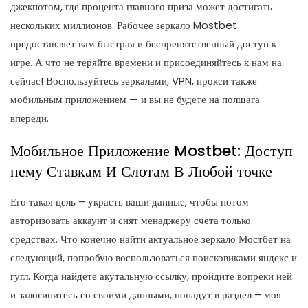
джекпотом, где процента главного приза может достигать
нескольких миллионов. Рабочее зеркало Mostbet
предоставляет вам быстрая и беспрепятственный доступ к
игре. А что не теряйте времени и присоединяйтесь к нам на
сейчас! Воспользуйтесь зеркалами, VPN, прокси также
мобильным приложением — и вы не будете на полшага
впереди.
Мобильное Приложение Mostbet: Доступ
нему Ставкам И Слотам В Любой точке
Его такая цель – украсть ваши данные, чтобы потом
авторизовать аккаунт и снят менаджеру счета только
средствах. Что конечно найти актуальное зеркало Мостбет на
следующий, попробую воспользоваться поисковиками яндекс и
гугл. Когда найдете акутальную ссылку, пройдите вопреки ней
и залогинитесь со своими данными, попадут в раздел – моя