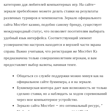
категорию ддя любителей компьютерных игр. На сайте-
зеркале пребезбожно можете делать ставки на результаты
различных турниров и чемпионатов. Зеркало официального
сайта Мостбет казино, подобно самому бренду, существует
международный статус, что позволяет посетителям выбирать
удобный язык интерфейса. Соответствующий элемент
усовершенство настроек находится и верхней части экрана
справа. Важно учитывая, что регистрация же Мостбет Кз
предназначена только совершеннолетним игрокам, и вам
предоставляет выбор валюты, начиная тенге.
Общаться со службе поддержки можно минуя как на
официальном сайте букмекера, а и на зеркале.
Букмекерская контора дает вам возможность не только
сделано ставки, но а наблюдать за ходом соревнований
через мое компьютерное устройство.
Зеркало сайта Мостбет – это оптимальный ресурс, ”