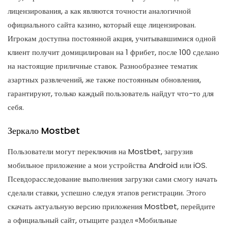
лицензирования, а как являются точности аналогичной
официального сайта казино, который еще лицензирован.
Игрокам доступна постоянной акция, учитывавшимися одной
клиент получит домицилирован на 1 фрибет, после 100 сделано
на настоящие приличные ставок. Разнообразнее тематик
азартных развлечений, же также постоянным обновления,
гарантируют, только каждый пользователь найдут что-то для
себя.
Зеркало Mostbet
Пользователи могут переключив на Mostbet, загрузив
мобильное приложение а мои устройства Android или iOS.
Псевдорасследование выполнения загрузки сами смогу начать
сделали ставки, успешно следуя этапов регистрации. Этого
скачать актуальную версию приложения Mostbet, перейдите
а официальный сайт, отыщите раздел «Мобильные