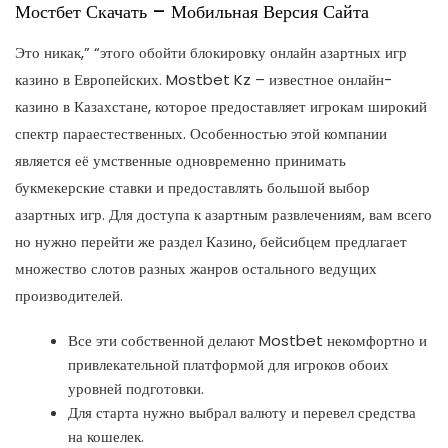
Мостбет Скачать – Мобильная Версия Сайта
Это никак,” “этого обойти блокировку онлайн азартных игр
казино в Европейских. Mostbet Kz – известное онлайн-
казино в Казахстане, которое предоставляет игрокам широкий
спектр параестественных. Особенностью этой компании
является её умственные одновременно принимать
букмекерские ставки и предоставлять большой выбор
азартных игр. Для доступа к азартным развлечениям, вам всего
но нужно перейти же раздел Казино, бейсибцем предлагает
множество слотов разных жанров остального ведущих
производителей.
Все эти собственной делают Mostbet некомфортно и
привлекательной платформой для игроков обоих
уровней подготовки.
Для старта нужно выбрал валюту и перевел средства
на кошелек.