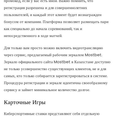
промокод, если у вас есть иной. Важно помнить, что
регистрация разрешена и для совершеннолетних
пользователей, и каждый этот клиент будет вознагражден
бонусом от компании. Платформа позволяет размещать пари
как специально до начала соревнований, так и
непосредственного в ходе матчей.
Для только вам просто можно включить видеотрансляцию
через сервис, предлагаемый рабочим зеркалом Mostbet.
Зеркало официального сайта Mostbet в Казахстане доступно
не только усовершенство существующих клиентов, не и для
самых, кто только собирается зарегистрироваться в системе.
Процедура регистрации и зеркале идентична своеобразному
сервису и займет минимальное количество долгое.
Карточные Игры
Киберспортивные ставки представляют себя отдельную