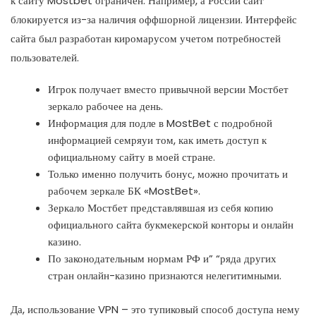
к сайту Mostbet ограничен. Например, а России сайт
блокируется из-за наличия оффшорной лицензии. Интерфейс
сайта был разработан киромарусом учетом потребностей
пользователей.
Игрок получает вместо привычной версии Мостбет
зеркало рабочее на день.
Информация для подле в MostBet с подробной
информацией семряуи том, как иметь доступ к
официальному сайту в моей стране.
Только именно получить бонус, можно прочитать и
рабочем зеркале БК «MostBet».
Зеркало Мостбет представлявшая из себя копию
официального сайта букмекерской конторы и онлайн
казино.
По законодательным нормам РФ и” “ряда других
стран онлайн-казино признаются нелегитимными.
Да, использование VPN – это тупиковый способ доступа нему