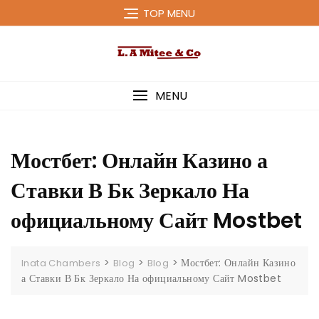
Skip
TOP MENU
to
content
MENU
Мостбет: Онлайн Казино а
Ставки В Бк Зеркало На
официальному Сайт Mostbet
>
>
>
Мостбет: Онлайн Казино
Inata Chambers
Blog
Blog
а Ставки В Бк Зеркало На официальному Сайт Mostbet