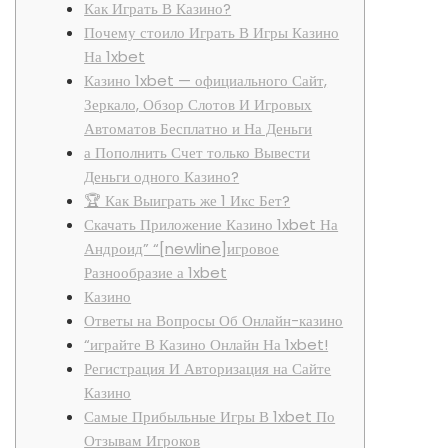
Как Играть В Казино?
Почему стоило Играть В Игры Казино
На 1xbet
Казино 1xbet — официального Сайт,
Зеркало, Обзор Слотов И Игровых
Автоматов Бесплатно и На Деньги
а Пополнить Счет только Вывести
Деньги одного Казино?
🏆 Как Выиграть же 1 Икс Бет?
Скачать Приложение Казино 1xbet На
Андроид” “[newline]игровое
Разнообразие а 1xbet
Казино
Ответы на Вопросы Об Онлайн-казино
“играйте В Казино Онлайн На 1xbet!
Регистрация И Авторизация на Сайте
Казино
Самые Прибыльные Игры В 1xbet По
Отзывам Игроков