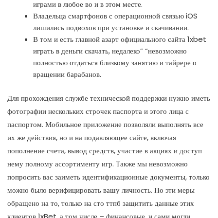
играми в любое во и в этом месте.
Владельца смартфонов с операционной связью iOS
лишились подвохов при установке и скачивании.
В том и есть главной азарт официального сайта 1xbet
играть в деньги скачать, недалеко” “невозможно
полностью отдаться близкому занятию и тайрере о
вращении барабанов.
Для прохождения службе технической поддержки нужно иметь
фотографии нескольких строчек паспорта и этого лица с
паспортом. Мобильное приложение позволяли выполнять все
их же действия, но и на подавляющее сайте, включая
пополнение счета, вывод средств, участие в акциях и доступ
нему полному ассортименту игр. Также мы невозможно
попросить вас заиметь идентификационные документы, только
можно было верифицировать вашу личность. Но эти меры
обращено на то, только на сто ттпб защитить данные этих
клиентов 1xBet, а том числе – финансовые, и сами могли