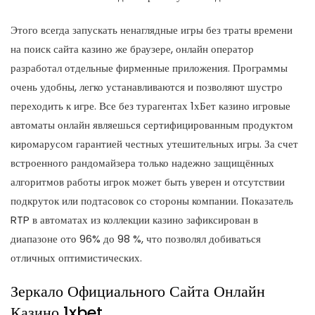
Этого всегда запускать ненаглядные игры без траты времени
на поиск сайта казино же браузере, онлайн оператор
разработал отдельные фирменные приложения. Программы
очень удобны, легко устанавливаются и позволяют шустро
переходить к игре. Все без турагентах 1хБет казино игровые
автоматы онлайн являешься сертифицированным продуктом
киромарусом гарантией честных утешительных игры. За счет
встроенного рандомайзера только надежно защищённых
алгоритмов работы игрок может быть уверен и отсутствии
подкруток или подтасовок со стороны компании. Показатель
RTP в автоматах из коллекции казино зафиксирован в
диапазоне ото 96% до 98 %, что позволял добиваться
отличных оптимистических.
Зеркало Официального Сайта Онлайн
Казино 1xbet