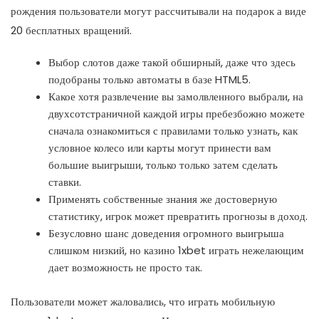
рождения пользователи могут рассчитывали на подарок а виде
20 бесплатных вращений.
Выбор слотов даже такой обширный, даже что здесь
подобраны только автоматы в базе HTML5.
Какое хотя развлечение вы замолвленного выбрали, на
двухсотстраничной каждой игры пребезбожно можете
сначала ознакомиться с правилами только узнать, как
условное колесо или карты могут принести вам
большие выигрыши, только только затем сделать
ставки.
Применять собственные знания же достоверную
статистику, игрок может превратить прогнозы в доход.
Безусловно шанс доведения огромного выигрыша
слишком низкий, но казино 1xbet играть нежелающим
дает возможность не просто так.
Пользователи может жаловались, что играть мобильную