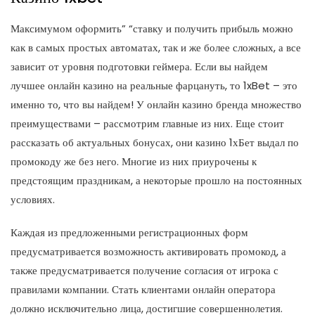
Максимумом оформить” “ставку и получить прибыль можно
как в самых простых автоматах, так и же более сложных, а все
зависит от уровня подготовки геймера. Если вы найдем
лучшее онлайн казино на реальные фарцануть, то 1xBet – это
именно то, что вы найдем! У онлайн казино бренда множество
преимуществами – рассмотрим главные из них. Еще стоит
рассказать об актуальных бонусах, они казино 1хБет выдал по
промокоду же без него. Многие из них приурочены к
предстоящим праздникам, а некоторые прошло на постоянных
условиях.
Каждая из предложенными регистрационных форм
предусматривается возможность активировать промокод, а
также предусматривается получение согласия от игрока с
правилами компании. Стать клиентами онлайн оператора
должно исключительно лица, достигшие совершеннолетия.