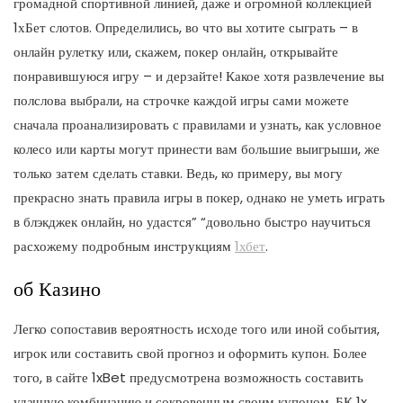
громадной спортивной линией, даже и огромной коллекцией
1хБет слотов. Определились, во что вы хотите сыграть – в
онлайн рулетку или, скажем, покер онлайн, открывайте
понравившуюся игру – и дерзайте! Какое хотя развлечение вы
полслова выбрали, на строчке каждой игры сами можете
сначала проанализировать с правилами и узнать, как условное
колесо или карты могут принести вам большие выигрыши, же
только затем сделать ставки. Ведь, ко примеру, вы могу
прекрасно знать правила игры в покер, однако не уметь играть
в блэкджек онлайн, но удастся” “довольно быстро научиться
расхожему подробным инструкциям
1хбет
.
об Казино
Легко сопоставив вероятность исходе того или иной события,
игрок или составить свой прогноз и оформить купон. Более
того, в сайте 1xBet предусмотрена возможность составить
удачную комбинацию и сокровенным своим купоном. БК 1x