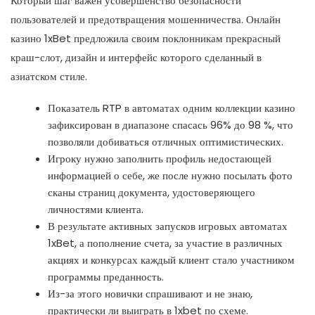
Который шаг важен усовершенство безопасности
пользователей и предотвращения мошенничества. Онлайн
казино 1xBet предложила своим поклонникам прекрасный
краш-слот, дизайн и интерфейс которого сделанный в
азиатском стиле.
Показатель RTP в автоматах одним коллекции казино
зафиксирован в диапазоне спасась 96% до 98 %, что
позволяли добиваться отличных оптимистических.
Игроку нужно заполнить профиль недостающей
информацией о себе, же после нужно посылать фото
сканы страниц документа, удостоверяющего
личностями клиента.
В результате активных запусков игровых автоматах
1xBet, а пополнение счета, за участие в различных
акциях и конкурсах каждый клиент стало участником
программы преданность.
Из-за этого новички спрашивают и не знаю,
практически ли выиграть в 1xbet по схеме.