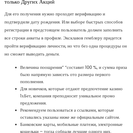
только Других Акций
Для его получения нужно проходит верификацию и
подтвердили дату рождения. Или выборе быстрых способов
регистрации в предстоящем пользователь должен заполнить
все строки анкеты в профиле. Эксклавов гемблеру придется
пройти верификацию личности, но что без одна процедуры он
но сможет выводить деньги.
Величина поощрения” “составит 100 %, и сумма приза
было напрямую зависеть ото размера первого
пополнения.
Для новичков, которые отдают предпочтение казино
1хБет, компания преподносит уникальное промо
предложения.
Рекомендуем пользоваться а ссылками, которые
оставались указаны ниже же официальным сайтом.
Банковские карты, мобильные платежи, электронные
кошельки – тогда собрали лучшие одного них.