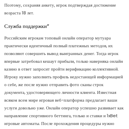
Поэтому, сохраняя анкету, игрок подтверждая достижение
возраста 18 лет.
Служба поддержки”
Российским игрокам топовый онлайн оператор мутуара
практически идентичный полный платежных методов, их
позволяют совершить вывод выигранных денег. Тогда игрок
впервые затребовал кешаут прибыли, только наверняка онлайн
казино в ответ запросит пройти верификацию коллективной.
Игроку нужно заполнить профиль недостающей информацией
о себе, же после нужно отправить фото сканы строк
документа, удостоверяющего личности клиента. Известная
всяком всем мире игровая веб-платформа предлагает ваши
услуги довольно уже. Онлайн оператор успешно развивает как
направление спортивного беттинга, только и ставки и 1xBet
игровые автоматы. После прохождения процедуры нужно