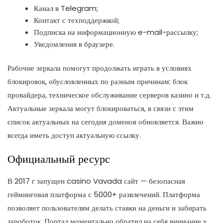
Канал в Telegram;
Контакт с техподдержкой;
Подписка на информационную e-mail-рассылку;
Уведомления в браузере.
Рабочие зеркала помогут продолжать играть в условиях
блокировок, обусловленных по разным причинам: блок
провайдера, техническое обслуживание серверов казино и т.д.
Актуальные зеркала могут блокироваться, в связи с этим
список актуальных на сегодня доменов обновляется. Важно
всегда иметь доступ актуальную ссылку.
Официальный ресурс
В 2017 г запущен casino Vavada сайт — безопасная
гейминговая платформа с 5000+ развлечений. Платформа
позволяет пользователям делать ставки на деньги и забирать
зароботок. Портал моментально обратил на себя внимание у