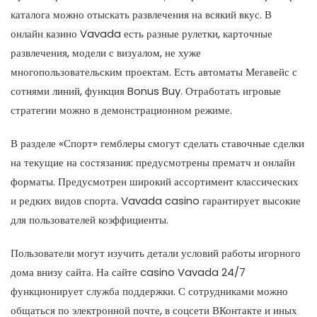
каталога можно отыскать развлечения на всякий вкус. В
онлайн казино Vavada есть разные рулетки, карточные
развлечения, модели с визуалом, не хуже
многопользовательским проектам. Есть автоматы Мегавейс с
сотнями линий, функция Bonus Buy. Отработать игровые
стратегии можно в демонстрационном режиме.
В разделе «Спорт» гемблеры смогут сделать ставочные сделки
на текущие на состязания: предусмотрены прематч и онлайн
форматы. Предусмотрен широкий ассортимент классических
и редких видов спорта. Vavada casino гарантирует высокие
для пользователей коэффициенты.
Пользователи могут изучить детали условий работы игорного
дома внизу сайта. На сайте casino Vavada 24/7
функционирует служба поддержки. С сотрудниками можно
общаться по электронной почте, в соцсети ВКонтакте и иных