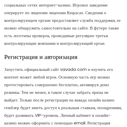
социальных сетях интернет-казино. Игровое заведение
оперирует по лицензии лицензии Кюрасао. Сведения о
контролирующем органе предоставляет служба поддержки, ее
можно обнаружить самостоятельно на сайте. В футере также
есть логотипы проверок, проводимые регулярно третьи
контролирующие компании и контролирующий орган.
Регистрация и авторизация
Запустить официальный сайт vavada com и изучить его
контент может любой игрок. Основную часть игр можно
протестировать совершенно бесплатно, активируя демо
режимы. Тем не менее, в таком случае забрать призы не
выйдет. Только после регистрации на вавада онлайн казино
гемблер будет иметь доступ к реальным ставкам, поощрениям,
будет развивать VIP-уровень. Личный кабинет в онлайн-
казино можно оформить с помощью email. Регистрация