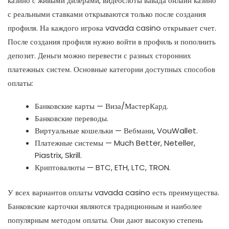
казино с живыми дилерами, видеослоты вавада онлайн казино
с реальными ставками открываются только после создания
профиля. На каждого игрока vavada casino открывает счет.
После создания профиля нужно войти в профиль и пополнить
депозит. Деньги можно перевести с разных сторонних
платежных систем. Основные категории доступных способов
оплаты:
Банковские карты — Виза/МастерКард.
Банковские переводы.
Виртуальные кошельки — Вебмани, VouWallet.
Платежные системы — Much Better, Neteller,
Piastrix, Skrill.
Криптовалюты — BTC, ETH, LTC, TRON.
У всех вариантов оплаты vavada casino есть преимущества.
Банковские карточки являются традиционным и наиболее
популярным методом оплаты. Они дают высокую степень