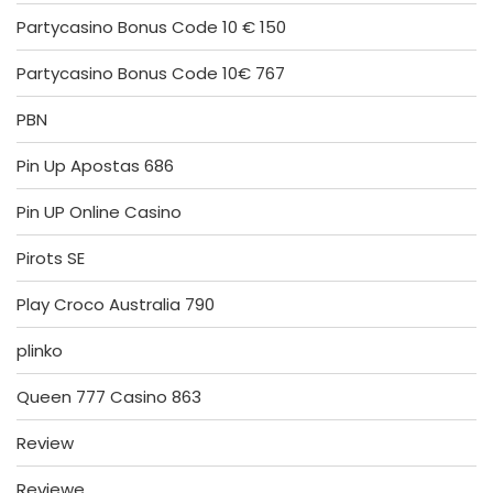
Partycasino Bonus Code 10 € 150
Partycasino Bonus Code 10€ 767
PBN
Pin Up Apostas 686
Pin UP Online Casino
Pirots SE
Play Croco Australia 790
plinko
Queen 777 Casino 863
Review
Reviewe