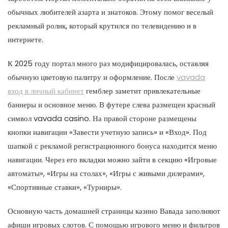
обычных любителей азарта и знатоков. Этому помог веселый
рекламный ролик, который крутился по телевидению и в
интернете.
К 2025 году портал много раз модифицировалась, оставляя
обычную цветовую палитру и оформление. После
vavada
вход в личный кабинет
гемблер заметит привлекательные
баннеры и основное меню. В футере слева размещен красный
символ vavada casino. На правой стороне размещены
кнопки навигации «Завести учетную запись» и «Вход». Под
шапкой с рекламой регистрационного бонуса находится меню
навигации. Через его вкладки можно зайти в секцию «Игровые
автоматы», «Игры на столах», «Игры с живыми дилерами»,
«Спортивные ставки», «Турниры».
Основную часть домашней страницы казино Вавада заполняют
афиши игровых слотов. С помощью игрового меню и фильтров