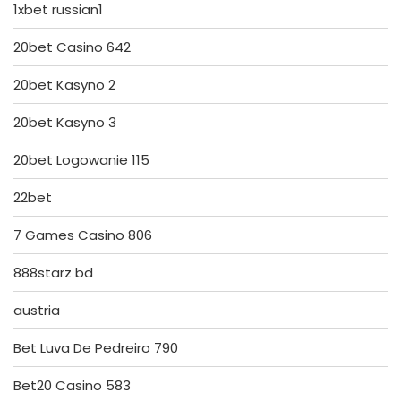
1xbet russian1
20bet Casino 642
20bet Kasyno 2
20bet Kasyno 3
20bet Logowanie 115
22bet
7 Games Casino 806
888starz bd
austria
Bet Luva De Pedreiro 790
Bet20 Casino 583