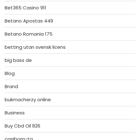
Bet365 Casino 911
Betano Apostas 449
Betano Romania 175
betting utan svensk licens
big bass de
Blog
Brand
bukmacherzy online
Business
Buy Cbd Oil 826
casibom-tg