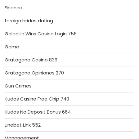
Finance
foreign brides dating
Galactic Wins Casino Login 758
Game
Gratogana Casino 839
Gratogana Opiniones 270
Gun Crimes
Kudos Casino Free Chip 740
Kudos No Deposit Bonus 664
Linebet Link 552
Manangement