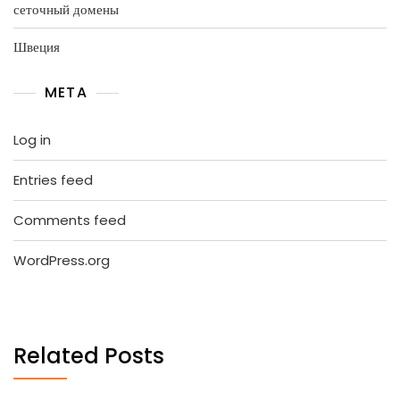
сеточный домены
Швеция
META
Log in
Entries feed
Comments feed
WordPress.org
Related Posts