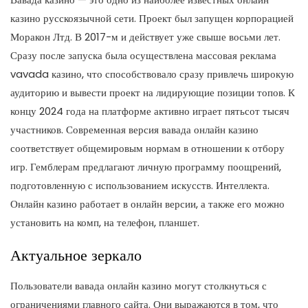
казино русскоязычной сети. Проект был запущен корпорацией
Моракон Лтд. В 2017-м и действует уже свыше восьми лет.
Сразу после запуска была осуществлена массовая реклама
vavada казино, что способствовало сразу привлечь широкую
аудиторию и вывести проект на лидирующие позиции топов. К
концу 2024 года на платформе активно играет пятьсот тысяч
участников. Современная версия вавада онлайн казино
соответствует общемировым нормам в отношении к отбору
игр. Гемблерам предлагают личную программу поощрений,
подготовленную с использованием искусств. Интеллекта.
Онлайн казино работает в онлайн версии, а также его можно
установить на комп, на телефон, планшет.
Актуальное зеркало
Пользователи вавада онлайн казино могут столкнуться с
ограничениями главного сайта. Они выражаются в том, что