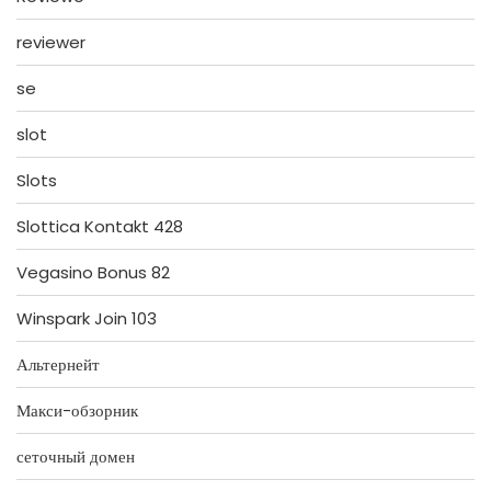
reviewer
se
slot
Slots
Slottica Kontakt 428
Vegasino Bonus 82
Winspark Join 103
Альтернейт
Макси-обзорник
сеточный домен