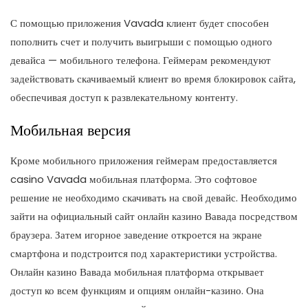
С помощью приложения Vavada клиент будет способен
пополнить счет и получить выигрыши с помощью одного
девайса — мобильного телефона. Геймерам рекомендуют
задействовать скачиваемый клиент во время блокировок сайта,
обеспечивая доступ к развлекательному контенту.
Мобильная версия
Кроме мобильного приложения геймерам предоставляется
casino Vavada мобильная платформа. Это софтовое
решение не необходимо скачивать на свой девайс. Необходимо
зайти на официальный сайт онлайн казино Вавада посредством
браузера. Затем игорное заведение откроется на экране
смартфона и подстроится под характеристики устройства.
Онлайн казино Вавада мобильная платформа открывает
доступ ко всем функциям и опциям онлайн-казино. Она